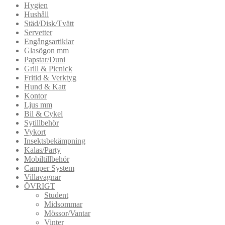
Hygien
Hushåll
Städ/Disk/Tvätt
Servetter
Engångsartiklar
Glasögon mm
Papstar/Duni
Grill & Picnick
Fritid & Verktyg
Hund & Katt
Kontor
Ljus mm
Bil & Cykel
Sytillbehör
Vykort
Insektsbekämpning
Kalas/Party
Mobiltillbehör
Camper System
Villavagnar
ÖVRIGT
Student
Midsommar
Mössor/Vantar
Vinter