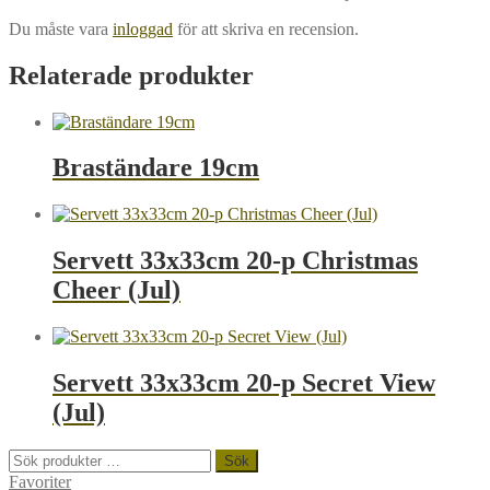
Du måste vara
inloggad
för att skriva en recension.
Relaterade produkter
Braständare 19cm
Servett 33x33cm 20-p Christmas
Cheer (Jul)
Servett 33x33cm 20-p Secret View
(Jul)
Sök
Sök
efter:
Favoriter