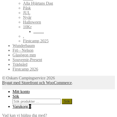
Alla Hjärtans Dag
Påsk
JUL
Nyår
Halloween
10Kr
..........
.
Firstcamp 2025
Wunderbaum
Frö - Nelson
Glasögon mm
Souvernir-Present
Trädgård
Firstcamp 2026
© Oskars Campingservice 2026
Byggt med Storefront och WooCommerce
.
Mitt konto
Sök
Sök
Sök
efter:
Varukorg
0
Vad kan vi hjälpa dig med?