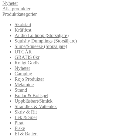
Nyheter
Alla produkter
Produktkategorier
Skolstart
Kräftfest
Audio Lollipop (Storsäljare)
Squishy Dumplings (Storsäljare)
Slime/Squeeze (Storsäljare)
UTGÅR
GRATIS 0kr
Roligt Godis
Nyheter
Camping
Rojo Produkter
Melamine
Strand
Bollar & Bollspel
Uppblåsbart/Simlek
Strandlek & Vattenlek
Skriv & Rit
Lek & Spel
Pirat
Fiske
El & Batteri