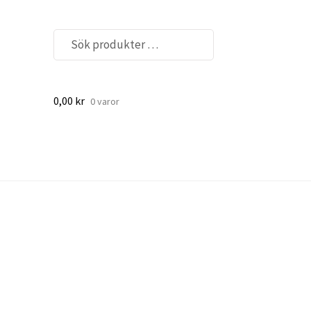
Sök
efter:
0,00
kr
0 varor