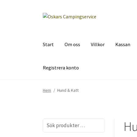
Hoppa
Hoppa
till
till
navigering
innehåll
Start
Om oss
Villkor
Kassan
Registrera konto
Hem
/
Hund & Katt
Hu
Sök
efter: