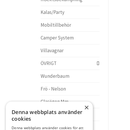
Kalas/Party
Mobiltillbehör
Camper System
Villavagnar
ÖVRIGT
Wunderbaum
Frö - Nelson
Glasögon Mm
×
Denna webbplats använder
Souvernir-Present
cookies
Trädgård
Denna webbplats använder cookies för att