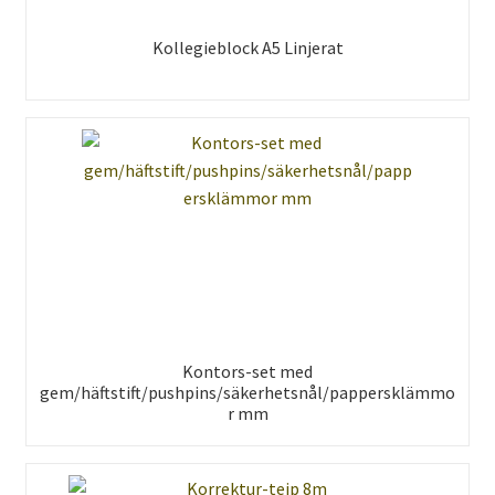
Kollegieblock A5 Linjerat
Kontors-set med
gem/häftstift/pushpins/säkerhetsnål/pappersklämmo
r mm