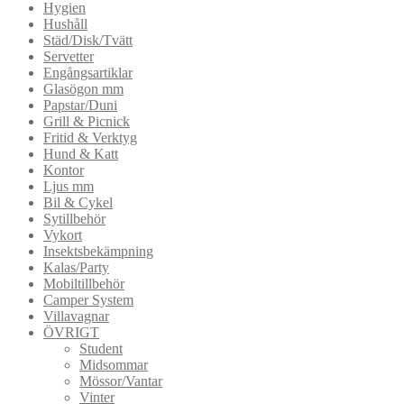
Hygien
Hushåll
Städ/Disk/Tvätt
Servetter
Engångsartiklar
Glasögon mm
Papstar/Duni
Grill & Picnick
Fritid & Verktyg
Hund & Katt
Kontor
Ljus mm
Bil & Cykel
Sytillbehör
Vykort
Insektsbekämpning
Kalas/Party
Mobiltillbehör
Camper System
Villavagnar
ÖVRIGT
Student
Midsommar
Mössor/Vantar
Vinter