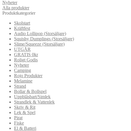
Nyheter
Alla produkter
Produktkategorier
Skolstart
Kräftfest
Audio Lollipop (Storsäljare)
Squishy Dumplings (Storsäljare)
Slime/Squeeze (Storsäljare)
UTGÅR
GRATIS 0kr
Roligt Godis
Nyheter
Camping
Rojo Produkter
Melamine
Strand
Bollar & Bollspel
Uppblåsbart/Simlek
Strandlek & Vattenlek
Skriv & Rit
Lek & Spel
Pirat
Fiske
El & Batteri