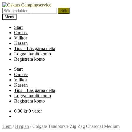
Hoppa
Hoppa
till
till
Sök
Sök
navigering
innehåll
efter:
Meny
Start
Om oss
Villkor
Kassan
Tips – Läs gärna detta
Logga in/mitt konto
Registrera konto
Start
Om oss
Villkor
Kassan
Tips – Läs gärna detta
Logga in/mitt konto
Registrera konto
0,00
kr
0 varor
Hem
/
Hygien
/
Colgate Tandborste Zig Zag Charcoal Medium