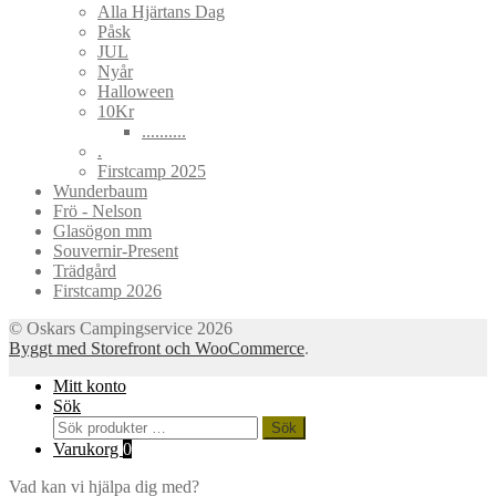
Alla Hjärtans Dag
Påsk
JUL
Nyår
Halloween
10Kr
..........
.
Firstcamp 2025
Wunderbaum
Frö - Nelson
Glasögon mm
Souvernir-Present
Trädgård
Firstcamp 2026
© Oskars Campingservice 2026
Byggt med Storefront och WooCommerce
.
Mitt konto
Sök
Sök
Sök
efter:
Varukorg
0
Vad kan vi hjälpa dig med?