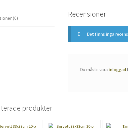
Recensioner
ioner (0)
Det finns inga recens
Du måste vara
inloggad
f
aterade produkter