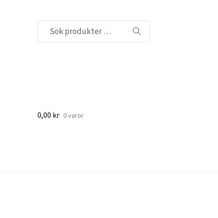
Sök
efter:
0,00
kr
0 varor