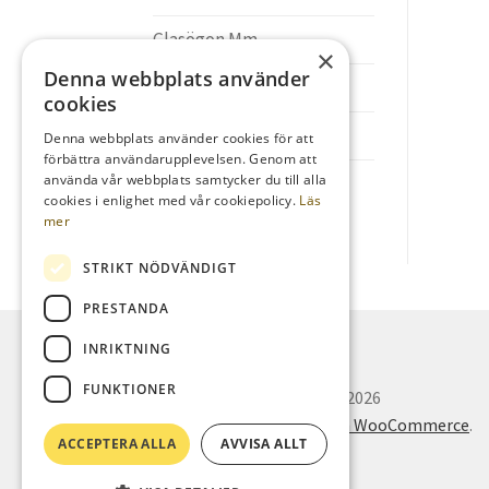
Glasögon Mm
×
Denna webbplats använder
Souvernir-Present
cookies
Trädgård
Denna webbplats använder cookies för att
förbättra användarupplevelsen. Genom att
använda vår webbplats samtycker du till alla
Firstcamp 2026
cookies i enlighet med vår cookiepolicy.
Läs
mer
STRIKT NÖDVÄNDIGT
PRESTANDA
INRIKTNING
FUNKTIONER
© Oskars Campingservice 2026
Byggt med Storefront och WooCommerce
.
ACCEPTERA ALLA
AVVISA ALLT