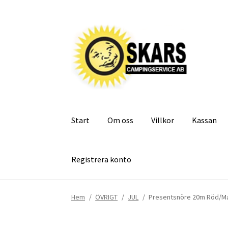
Hoppa
Hoppa
till
till
navigering
innehåll
Start
Om oss
Villkor
Kassan
Registrera konto
Hem
/
ÖVRIGT
/
JUL
/
Presentsnöre 20m Röd/M