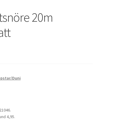
tsnöre 20m
tt
pstar/Duni
21046
.
kund 4,95
.