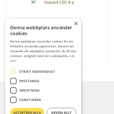
×
Denna webbplats använder
cookies
Denna webbplats använder cookies för att
förbättra användarupplevelsen. Genom att
använda vår webbplats samtycker du till alla
Sopsäck 125L 8-p
cookies i enlighet med vår cookiepolicy.
Läs
mer
STRIKT NÖDVÄNDIGT
PRESTANDA
INRIKTNING
FUNKTIONER
© Oskars Campingservice 2026
Byggt med Storefront och WooCommerce
.
ACCEPTERA ALLA
AVVISA ALLT