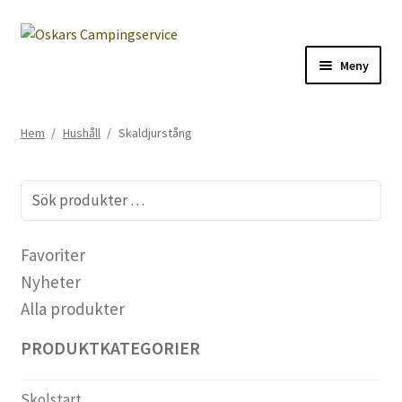
Hoppa
Hoppa
Meny
till
till
navigering
innehåll
Start
Hem
/
Hushåll
/
Skaldjurstång
Om oss
Sök
Villkor
efter:
Kassan
Favoriter
Nyheter
Tips – Läs gärna detta
Alla produkter
PRODUKTKATEGORIER
Logga in/mitt konto
Registrera konto
Skolstart