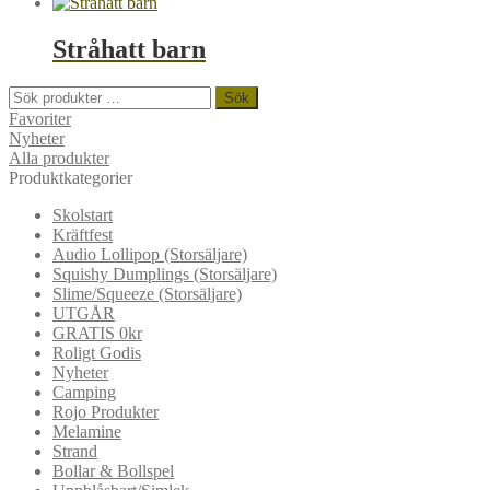
Stråhatt barn
Sök
Sök
efter:
Favoriter
Nyheter
Alla produkter
Produktkategorier
Skolstart
Kräftfest
Audio Lollipop (Storsäljare)
Squishy Dumplings (Storsäljare)
Slime/Squeeze (Storsäljare)
UTGÅR
GRATIS 0kr
Roligt Godis
Nyheter
Camping
Rojo Produkter
Melamine
Strand
Bollar & Bollspel