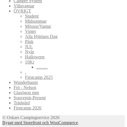
Camper System
Villavagnar
ÖVRIGT
Student
Midsommar
Mössor/Vantar
Vinter
Alla Hjärtans Dag
Påsk
JUL
Nyår
Halloween
10Kr
..........
.
Firstcamp 2025
Wunderbaum
Frö - Nelson
Glasögon mm
Souvernir-Present
Trädgård
Firstcamp 2026
© Oskars Campingservice 2026
Byggt med Storefront och WooCommerce
.