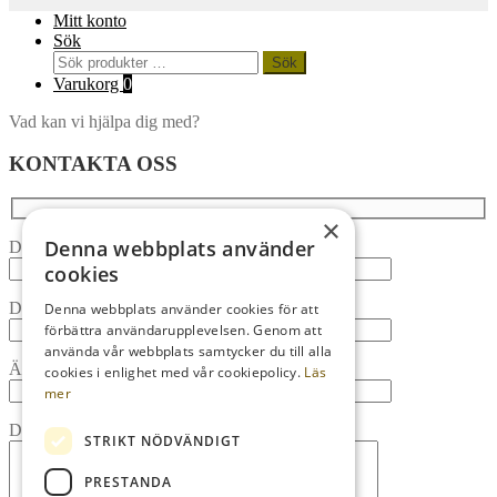
Mitt konto
Sök
Sök
Sök
efter:
Varukorg
0
Vad kan vi hjälpa dig med?
KONTAKTA OSS
×
Denna webbplats använder
Ditt namn
cookies
Din e-post
Denna webbplats använder cookies för att
förbättra användarupplevelsen. Genom att
använda vår webbplats samtycker du till alla
Ämne
cookies i enlighet med vår cookiepolicy.
Läs
mer
Ditt meddelande (valfritt)
STRIKT NÖDVÄNDIGT
PRESTANDA