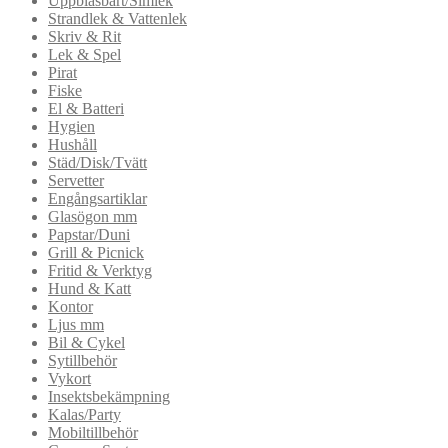
Uppblåsbart/Simlek
Strandlek & Vattenlek
Skriv & Rit
Lek & Spel
Pirat
Fiske
El & Batteri
Hygien
Hushåll
Städ/Disk/Tvätt
Servetter
Engångsartiklar
Glasögon mm
Papstar/Duni
Grill & Picnick
Fritid & Verktyg
Hund & Katt
Kontor
Ljus mm
Bil & Cykel
Sytillbehör
Vykort
Insektsbekämpning
Kalas/Party
Mobiltillbehör